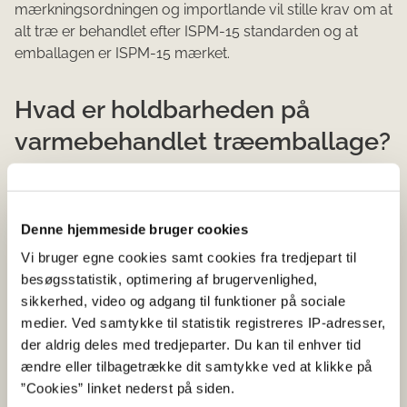
mærkningsordningen og importlande vil stille krav om at
alt træ er behandlet efter ISPM-15 standarden og at
emballagen er ISPM-15 mærket.
Hvad er holdbarheden på
varmebehandlet træemballage?
Træet i en ISPM-15 mærket træemballageenhed skal
som udgangspunkt behandles én gang, medmindre der
ændres på træemballageenheden. Det skyldes at
Denne hjemmeside bruger cookies
behandlingen retter sig mod skadegørere, som angriber
Vi bruger egne cookies samt cookies fra tredjepart til
levende planter.
besøgsstatistik, optimering af brugervenlighed,
sikkerhed, video og adgang til funktioner på sociale
Hvis der sker ændringer af emballagen, skal reglerne for
medier. Ved samtykke til statistik registreres IP-adresser,
reparation mm følges. Det skal sikre, at alle dele i en
der aldrig deles med tredjeparter. Du kan til enhver tid
ISPM-15 mærket enhed altid er behandlet efter
ændre eller tilbagetrække dit samtykke ved at klikke på
standarden, og at der altid kan spores tilbage til
”Cookies” linket nederst på siden.
træemballagevirksomheden, som har produceret eller