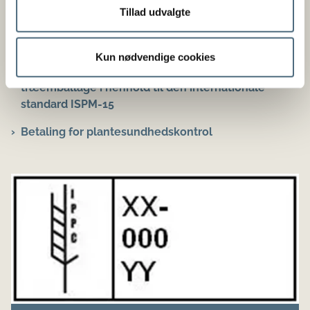
Tillad udvalgte
Lovstof
Bekendtgørelse nr. 2277 af 03/12/2021om
Kun nødvendige cookies
godkendelse af virksomheder til mærkning af
træemballage i henhold til den internationale
standard ISPM-15
Betaling for plantesundhedskontrol