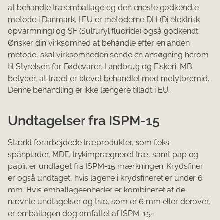
at behandle træemballage og den eneste godkendte
metode i Danmark. I EU er metoderne DH (Di elektrisk
opvarmning) og SF (Sulfuryl fluoride) også godkendt.
Ønsker din virksomhed at behandle efter en anden
metode, skal virksomheden sende en ansøgning herom
til
Styrelsen for Fødevarer, Landbrug og Fiskeri
. MB
betyder, at træet er blevet behandlet med metylbromid.
Denne behandling er ikke længere tilladt i EU.
Undtagelser fra ISPM-15
Stærkt forarbejdede træprodukter, som f.eks.
spånplader, MDF, trykimprægneret træ, samt pap og
papir, er undtaget fra ISPM-15 mærkningen. Krydsfiner
er også undtaget, hvis lagene i krydsfineret er under 6
mm. Hvis emballageenheder er kombineret af de
nævnte undtagelser og træ, som er 6 mm eller derover,
er emballagen dog omfattet af ISPM-15-